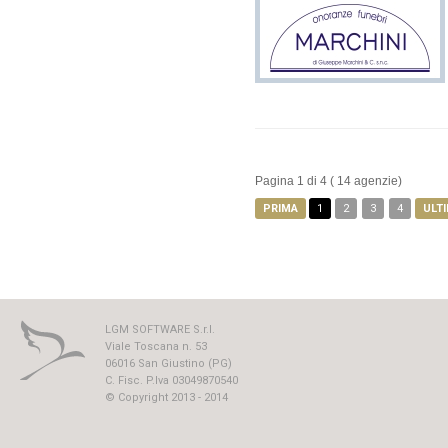
Pagina
1
di
4
(
14
agenzie)
1
2
3
4
LGM SOFTWARE S.r.l.
Viale Toscana n. 53
06016 San Giustino (PG)
C. Fisc. P.Iva 03049870540
© Copyright 2013 - 2014