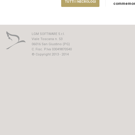
TUTTI I NECROLOGI
commemoraz
LGM SOFTWARE S.r.l.
Viale Toscana n. 53
06016 San Giustino (PG)
C. Fisc. P.Iva 03049870540
© Copyright 2013 - 2014