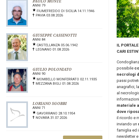
PAOLO MONTE
MAUR
ANNI
79
ANNI
FIUMEFREDDO DI SICILIA
14.11.1946
ANG
PAVIA
03.08.2026
ARE
GIUSEPPE CASSINOTTI
MICH
ANNI
84
ANNI
IL PORTALE
47
CASTELLANZA
05.06.1942
RIO
LEGNANO
01.08.2026
LEG
CARI ESTIN
Condoglianze
possibile
co
GIULIO POLONIATO
LAU
ANNI
90
ANNI
necrologi d
MOMBELLO MONFERRATO
02.11.1935
SAN
passi potret
MEZZANA BIGLI
01.08.2026
LEG
anagrafici, l
al necrologi
informazioni
LORIANO SGOBBI
MANL
materiale 
ANNI
71
ANNI
dove ripos
GAVORRANO
28.10.1954
BRI
il ricordo e
NOVARA
31.07.2026
BUS
inviando un
famiglia ed i
newsletter e