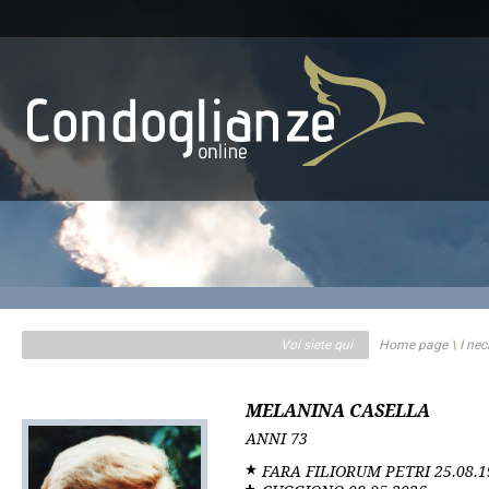
Voi siete qui
Home page
\
I nec
MELANINA CASELLA
ANNI
73
FARA FILIORUM PETRI
25.08.