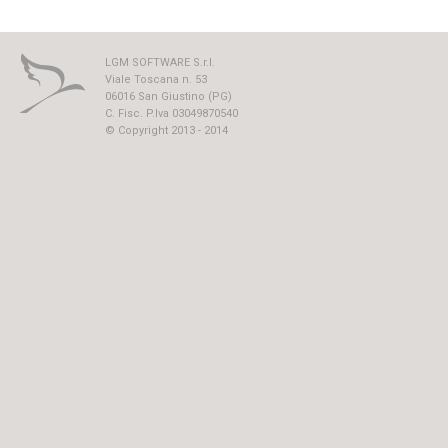
LGM SOFTWARE S.r.l.
Viale Toscana n. 53
06016 San Giustino (PG)
C. Fisc. P.Iva 03049870540
© Copyright 2013 - 2014