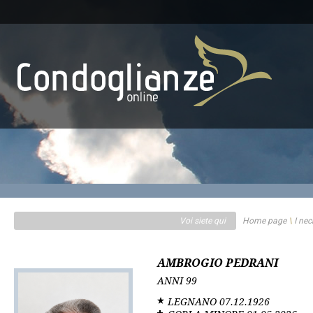
Voi siete qui
Home page
\
I nec
AMBROGIO PEDRANI
ANNI
99
LEGNANO
07.12.1926