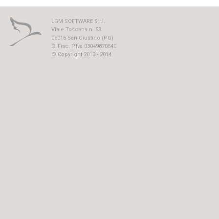
LGM SOFTWARE S.r.l.
Viale Toscana n. 53
06016 San Giustino (PG)
C. Fisc. P.Iva 03049870540
© Copyright 2013 - 2014