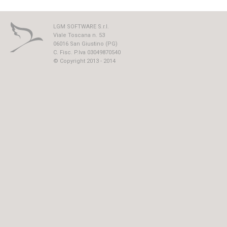
LGM SOFTWARE S.r.l.
Viale Toscana n. 53
06016 San Giustino (PG)
C. Fisc. P.Iva 03049870540
© Copyright 2013 - 2014