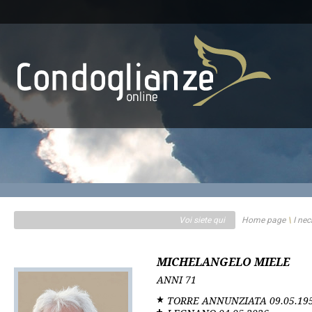
Voi siete qui
Home page
\
I nec
MICHELANGELO MIELE
ANNI
71
TORRE ANNUNZIATA
09.05.19