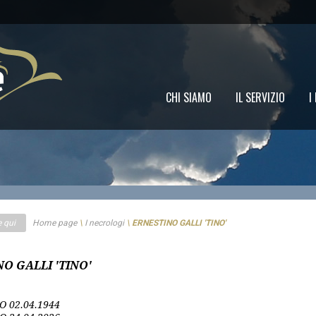
CHI SIAMO
IL SERVIZIO
I
e qui
Home page
\
I necrologi
\
ERNESTINO GALLI 'TINO'
O GALLI 'TINO'
O
02.04.1944