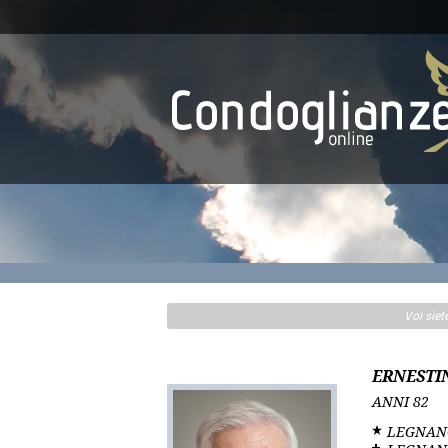
Voi siet
ERNESTIN
ANNI
82
LEGNAN