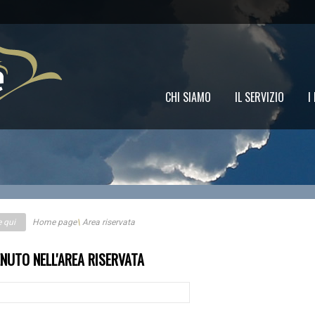
CHI SIAMO
IL SERVIZIO
I
e qui
Home page
\
Area riservata
NUTO NELL'AREA RISERVATA