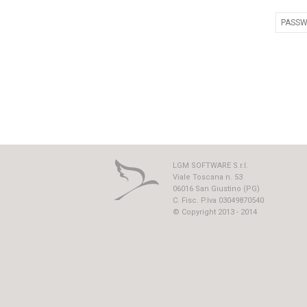
LGM SOFTWARE S.r.l.
Viale Toscana n. 53
06016 San Giustino (PG)
C. Fisc. P.Iva 03049870540
© Copyright 2013 - 2014