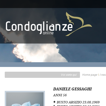
Voi siete qui
Home page
\
I nec
DANIELE GESSAGHI
ANNI
56
BUSTO ARSIZIO
23.08.1969