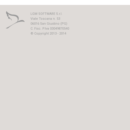
LGM SOFTWARE S.r.l.
Viale Toscana n. 53
06016 San Giustino (PG)
C. Fisc. P.Iva 03049870540
© Copyright 2013 - 2014