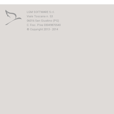
LGM SOFTWARE S.r.l.
Viale Toscana n. 53
06016 San Giustino (PG)
C. Fisc. P.Iva 03049870540
© Copyright 2013 - 2014