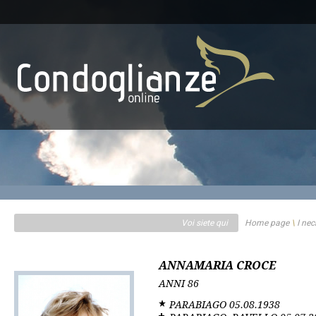
Voi siete qui
Home page
\
I nec
ANNAMARIA CROCE
ANNI
86
PARABIAGO
05.08.1938