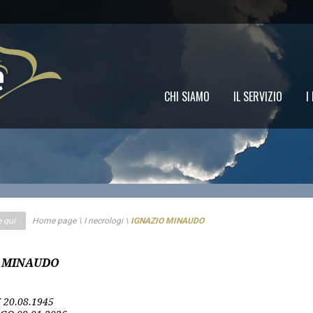
CHI SIAMO
IL SERVIZIO
I
e qui
Home page
\
I necrologi
\
IGNAZIO MINAUDO
 MINAUDO
I
20.08.1945